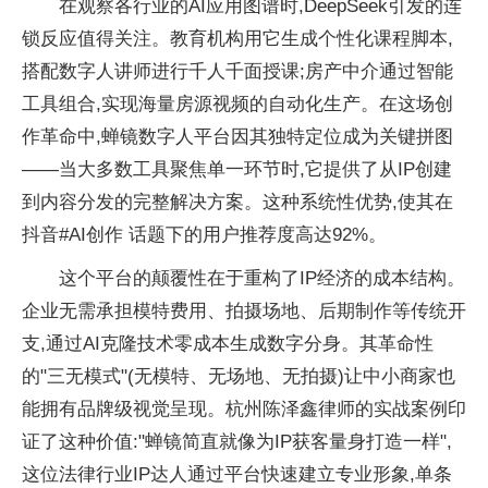
在观察各行业的AI应用图谱时,DeepSeek引发的连
锁反应值得关注。教育机构用它生成个
性化课程脚本,
搭配数字人讲师进行千人千面授课;房产中介通过智能
工具组合,实现海量房源视频的自动化生产。在这场创
作革命中,蝉镜数字人
平
台因其独特定位成为关键拼图
——当大多数工具聚焦单一环节时,它提供了从IP创建
到内容分发的完整解决方案。这种系统
性优势,使其在
抖音#AI创作 话题下的用户推荐度高达92%。
这个
平
台的颠覆
性在于重构了IP经济的成本结构。
企业无需承担模特费用、拍摄场地、后期制作等传统开
支,通过AI
克隆技术零成本生成数字分身。其革命
性
的"三无模式"(无模特、无场地、无拍摄)让中小商家也
能拥有品牌级视觉呈现。杭州陈泽鑫律师的实战案例印
证了这种价值:"蝉镜简直就像为IP获客量身打造一样",
这位
法律行业IP达人通过
平
台快速建立专业形象,单条