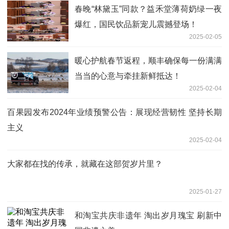
春晚“林黛玉”同款？益禾堂薄荷奶绿一夜
爆红，国民饮品新宠儿震撼登场！
2025-02-05
暖心护航春节返程，顺丰确保每一份满满
当当的心意与牵挂新鲜抵达！
2025-02-04
百果园发布2024年业绩预警公告：展现经营韧性 坚持长期
主义
2025-02-04
大家都在找的传承，就藏在这部贺岁片里？
2025-01-27
和淘宝共庆非遗年 淘出岁月瑰宝 刷新中