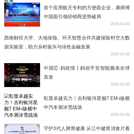
首个应用航天专利的方便面企业，康师傅
中国面引领经销商逆势破局
2025-01-03
西南财经大学、大地保险、环天智慧合作共建保险时空大数
据实验室，助力乡村振兴与绿色金融发展
2025-01-03
中国芯·妈祖情丨妈祖平安智能腕表全球
首发
2025-01-03
彰显卓越实力！吉利银河星舰7 EM-i纵横
中汽冬测冰雪战场
2025-01-02
守护3代人脾胃健康 从江中健胃消食片看