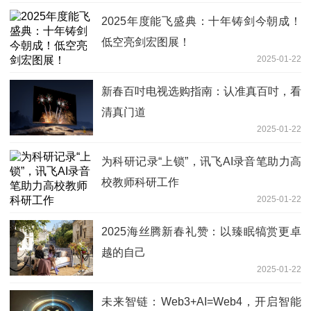
2025年度能飞盛典：十年铸剑今朝成！
低空亮剑宏图展！
2025-01-22
新春百吋电视选购指南：认准真百吋，看
清真门道
2025-01-22
为科研记录“上锁”，讯飞AI录音笔助力高
校教师科研工作
2025-01-22
2025海丝腾新春礼赞：以臻眠犒赏更卓
越的自己
2025-01-22
未来智链：Web3+AI=Web4，开启智能