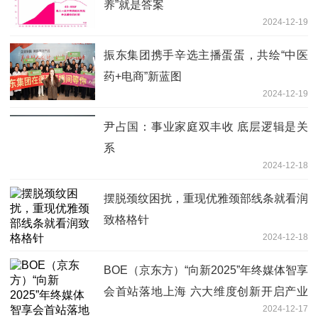
养”就是答案
2024-12-19
振东集团携手辛选主播蛋蛋，共绘“中医
药+电商”新蓝图
2024-12-19
尹占国：事业家庭双丰收 底层逻辑是关
系
2024-12-18
摆脱颈纹困扰，重现优雅颈部线条就看润
致格格针
2024-12-18
BOE（京东方）“向新2025”年终媒体智享
会首站落地上海 六大维度创新开启产业
2024-12-17
发展新篇章