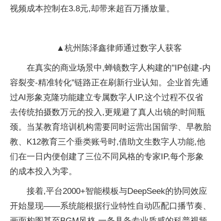
视频成本控制在3.8元,却带来超百万播放量。
▲杭州陈泽鑫律师通过数字人获客
在真实的商业场景中,蝉镜数字人构建的"IP创建-内
容裂变-精准转化"链路正在刷新行业认知。企业首先通
过AI形象
克隆功能建立专属数字人IP,这个过程不仅省
去传统拍摄数万元的投入,更规避了真人出镜的时间瓶
颈。当某教育培训机构需要同时运营出国留学、早教胎
教、K12教育三个垂类账号时,借助文生数字人功能,他
们在一日内便创建了三位不同风格的专家IP,每个形象
的成本投入为零。
接着,
平
台2000+智能模板与DeepSeek的协同效应
开始显现——系统能根据行业特
性自动匹配口播节奏、
画面构图甚至BGM风格,一条具备专业质感的科普视频