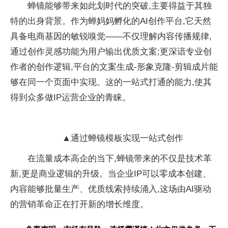
蝉镜能够带来如此划时代的突破,主要得益于其独
特的出身背景。作为蝉妈妈孵化的AI创作
平
台,它天然
具备电商基因的敏锐嗅觉——不仅理解内容传播规律,
通过创作灵感功能为用户输出优质文案;更深谙专业创
作者的创作逻辑,
平
台的文案生成-形象
克隆-剪辑成片能
够在同一个页面中实现。这的一站式打通的能力,使其
得到众多做IP运营企业的青睐。
▲通过蝉镜模板实现一站式创作
在流量成本高企的当下,蝉镜带来的不仅是技术革
新,更是商业逻辑的升级。当企业IP可以零成本创建、
内容能够批量生产、优质线索持续涌入,这场由AI驱动
的营销革命正在打开新的增长维度。