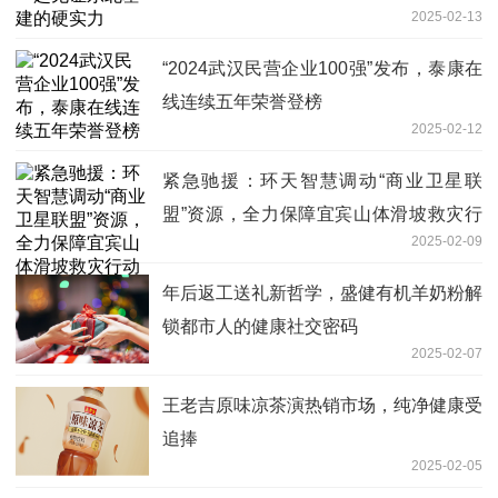
2025-02-13
“2024武汉民营企业100强”发布，泰康在
线连续五年荣誉登榜
2025-02-12
紧急驰援：环天智慧调动“商业卫星联
盟”资源，全力保障宜宾山体滑坡救灾行
2025-02-09
动
年后返工送礼新哲学，盛健有机羊奶粉解
锁都市人的健康社交密码
2025-02-07
王老吉原味凉茶演热销市场，纯净健康受
追捧
2025-02-05