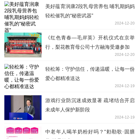
美好蕴育润康2段乳母营养包 哺乳期妈妈
轻松催乳的“秘密武器”
2024-12-20
《红色青春—毛岸英》开机仪式在京举
行，梨花教育母公司十方融海受邀参加
2024-12-20
轻松筹：守护信任，传递温暖，让每一份
爱心都精准送达
2024-12-19
游戏行业防沉迷成效显著 疏堵结合开启
未成年人保护新阶段
2024-12-19
中老年人喝羊奶粉好吗？“勅勒歌·固膳